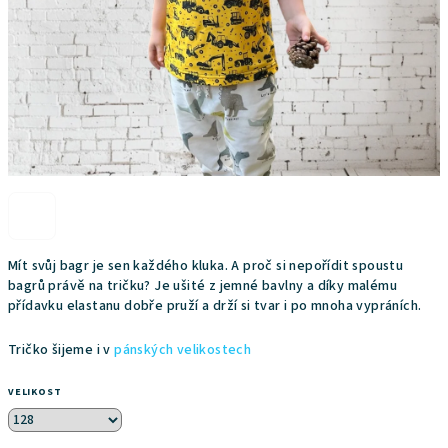
Mít svůj bagr je sen každého kluka. A proč si nepořídit spoustu
bagrů právě na tričku? Je ušité z jemné bavlny a díky malému
přídavku elastanu dobře pruží a drží si tvar i po mnoha vypráních.
Tričko šijeme i v
pánských velikostech
VELIKOST