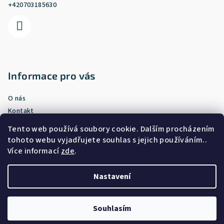
í
+420703185630
Informace pro vás
O nás
Kontakt
Doprava a platba
Tento web používá soubory cookie. Dalším procházením
Vrácení nebo výměna zboží
tohoto webu vyjadřujete souhlas s jejich používáním..
Obchodní podmínky
Více informací
zde
.
Podmínky ochrany osobních údajů
Nastavení
Copyright 2026
Prostě triko
. Všechna práva vyhrazena.
Souhlasím
Vytvořil Shoptet
NEWSLETTER