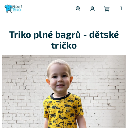
Přejít
na
obsah
Nákupní
Hledat
Přihlášení
Triko plné bagrů - dětské
košík
tričko