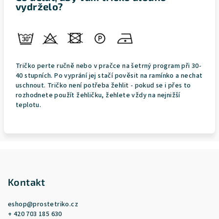
vydrželo?
Tričko perte ručně nebo v pračce na šetrný program při 30-
40 stupních. Po vyprání jej stačí pověsit na ramínko a nechat
uschnout. Tričko není potřeba žehlit - pokud se i přes to
rozhodnete použít žehličku, žehlete vždy na nejnižší
teplotu.
Z
á
p
Kontakt
a
eshop
@
prostetriko.cz
t
+ 420 703 185 630