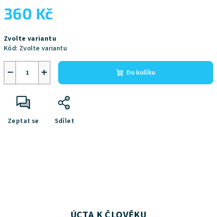
360 Kč
Měrná
Zvolte variantu
cena:
Kód:
Zvolte variantu
−
+
Do košíku
Zeptat se
Sdílet
ÚCTA K ČLOVĚKU