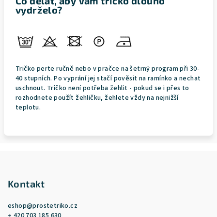
Co dělat, aby Vám tričko dlouho
vydrželo?
Tričko perte ručně nebo v pračce na šetrný program při 30-
40 stupních. Po vyprání jej stačí pověsit na ramínko a nechat
uschnout. Tričko není potřeba žehlit - pokud se i přes to
rozhodnete použít žehličku, žehlete vždy na nejnižší
teplotu.
Z
á
p
Kontakt
a
eshop
@
prostetriko.cz
t
+ 420 703 185 630