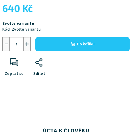
640 Kč
Měrná
Zvolte variantu
cena:
Kód:
Zvolte variantu
−
+
Do košíku
Zeptat se
Sdílet
ÚCTA K ČLOVĚKU