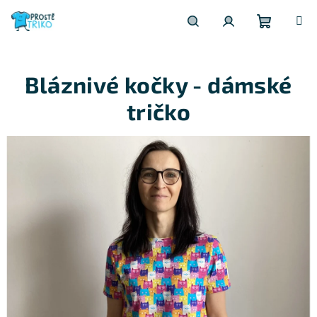
Přejít
na
obsah
Nákupní
Hledat
Přihlášení
Bláznivé kočky - dámské
košík
tričko