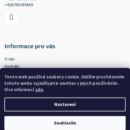
í
+420703185630
Informace pro vás
O nás
Kontakt
Doprava a platba
Tento web používá soubory cookie. Dalším procházením
Vrácení nebo výměna zboží
tohoto webu vyjadřujete souhlas s jejich používáním..
Obchodní podmínky
Více informací
zde
.
Podmínky ochrany osobních údajů
Nastavení
Copyright 2026
Prostě triko
. Všechna práva vyhrazena.
Souhlasím
Vytvořil Shoptet