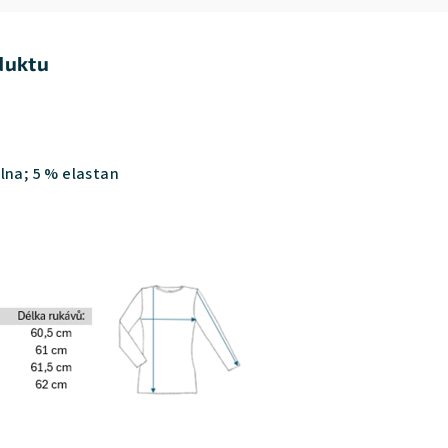
duktu
lna; 5 % elastan