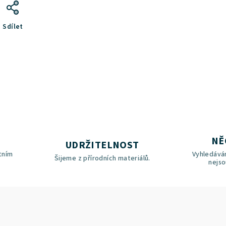
Sdílet
NĚ
UDRŽITELNOST
tním
Vyhledávám
Šijeme z přírodních materiálů.
nejso