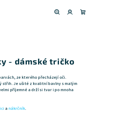
Hledat
Přihlášení
Nákupní
košík
y - dámské tričko
arvách, ze kterého přecházejí oči.
střih. Je ušité z kvalitní bavlny s malým
elmi příjemné a drží si tvar i po mnoha
ici
a
nákrčník
.