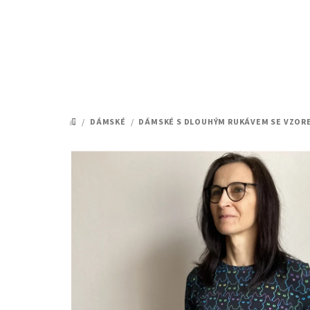
Přejít
na
obsah
/
DÁMSKÉ
/
DÁMSKÉ S DLOUHÝM RUKÁVEM SE VZOR
DOMŮ