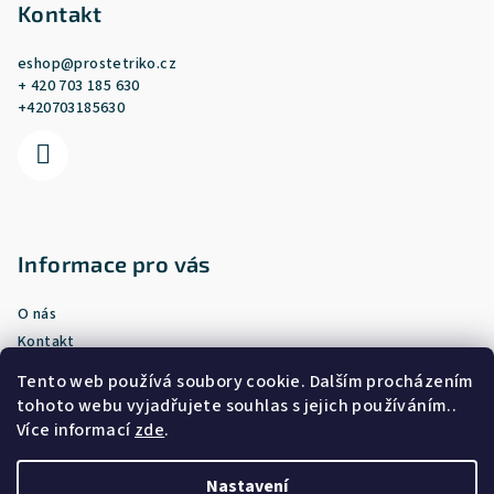
p
Kontakt
a
eshop
@
prostetriko.cz
t
+ 420 703 185 630
í
+420703185630
Informace pro vás
O nás
Kontakt
Doprava a platba
Tento web používá soubory cookie. Dalším procházením
Vrácení nebo výměna zboží
tohoto webu vyjadřujete souhlas s jejich používáním..
Obchodní podmínky
Více informací
zde
.
Podmínky ochrany osobních údajů
Nastavení