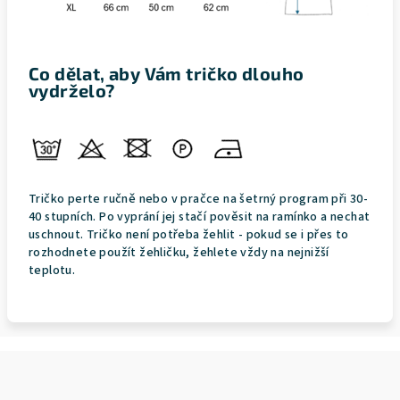
Co dělat, aby Vám tričko dlouho
vydrželo?
Tričko perte ručně nebo v pračce na šetrný program při 30-
40 stupních. Po vyprání jej stačí pověsit na ramínko a nechat
uschnout. Tričko není potřeba žehlit - pokud se i přes to
rozhodnete použít žehličku, žehlete vždy na nejnižší
teplotu.
Z
á