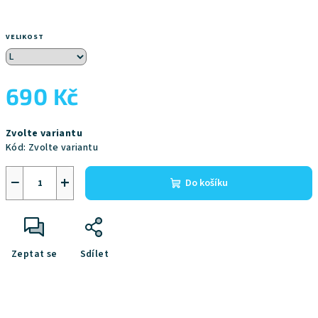
VELIKOST
690 Kč
Měrná
Zvolte variantu
cena:
Kód:
Zvolte variantu
−
+
Do košíku
Zeptat se
Sdílet