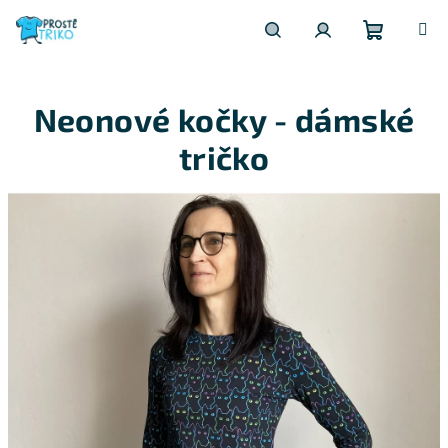
Přejít
na
obsah
Nákupní
Hledat
Přihlášení
Neonové kočky - dámské
košík
tričko