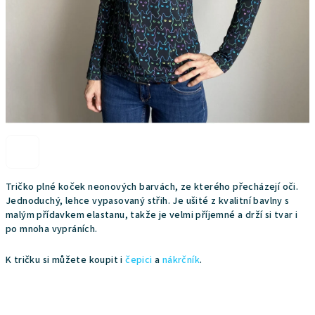
Tričko plné koček neonových barvách, ze kterého přecházejí oči.
Jednoduchý, lehce vypasovaný střih. Je ušité z kvalitní bavlny s
malým přídavkem elastanu, takže je velmi příjemné a drží si tvar i
po mnoha vypráních.
K tričku si můžete koupit i
čepici
a
nákrčník
.