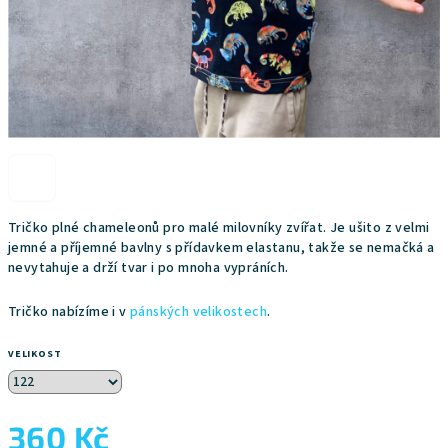
Tričko plné chameleonů pro malé milovníky zvířat. Je ušito z velmi
jemné a příjemné bavlny s přídavkem elastanu, takže se nemačká a
nevytahuje a drží tvar i po mnoha vypráních.
Tričko nabízíme i v
pánských velikostech
.
VELIKOST
360 Kč