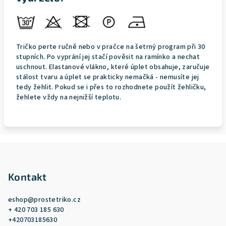
Tričko perte ručně nebo v pračce na šetrný program při 30
stupních. Po vyprání jej stačí pověsit na ramínko a nechat
uschnout. Elastanové vlákno, které úplet obsahuje, zaručuje
stálost tvaru a úplet se prakticky nemačká - nemusíte jej
tedy žehlit. Pokud se i přes to rozhodnete použít žehličku,
žehlete vždy na nejnižší teplotu.
Z
á
p
Kontakt
a
eshop
@
prostetriko.cz
t
+ 420 703 185 630
í
+420703185630