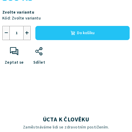
Měrná
Zvolte variantu
cena:
Kód:
Zvolte variantu
−
+
Do košíku
Zeptat se
Sdílet
ÚCTA K ČLOVĚKU
Zaměstnáváme lidi se zdravotním postižením.